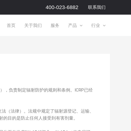
400-023-6882
联系我们
首页
关于我们
服务
产品
行业
A），负责制定辐射防护的规则和条例。ICRP已经
家立法（法律）。法规中规定了辐射源登记、运输、
射的目的是防止任何人接受到有害剂量。