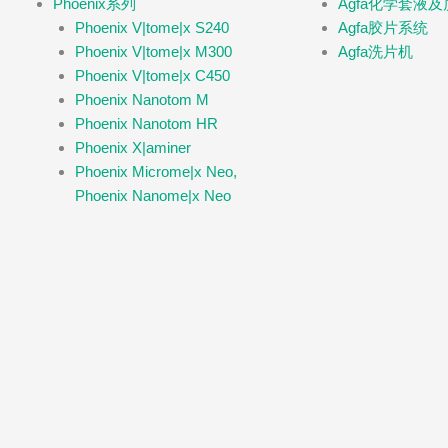
Phoenix系列
Agfa化学套液
Phoenix V|tome|x S240
Agfa胶片系统
Phoenix V|tome|x M300
Agfa洗片机
Phoenix V|tome|x C450
Phoenix Nanotom M
Phoenix Nanotom HR
Phoenix X|aminer
Phoenix Microme|x Neo,
Phoenix Nanome|x Neo