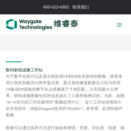
跳
400-023-6882
联系我们
至
内
容
数码射线成像工作站
对于数字化胶片以及显示和处理CR和DR技术获得的图像，推荐使
用计算机和极高分辨率显示屏。显示屏的像素数量至少应与所用
CR板或DR面板的数字化点或像素尺寸相匹配，以实现最大分辨
率。射线成像图像包含的信息超出了人眼所能辨识的。为此，如图
18-16所示的工作站被用作“图像处理中心”。这个工作站使用强大
的专有软件（例如Waygate技术的“Rhythm”）来管理、处理和操作
图像。
图像可以通过多种方式进行操纵和增强：亮度、对比度、锐度、噪