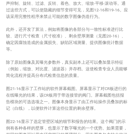
声抑制、旋转、过滤、反转、着色、放大、缩放-平移-滚动等。通
过这些方式，可以使隐藏的细节变得可见，见图12-16和19-16。应
该采用完整性程序来禁止可能的数字图像伪造行为。
此外，还开发了算法，例如将图像的各部分与一致性标准进行比
较、进行尺寸检查（尺寸校准）、剩余壁厚测量（见图20-16）、
确定因腐蚀造成的金属损失、缺陷区域测量、提供图像统计数据
等。
除了原始图像及其曝光参数外，真实副本上还可以叠加显示特征
（例如，缩放、对比度、滤波器）并存档。这使检查专业人员能够
简化流程并提高分布式检查信息的质量。
图21-16显示了工作站的软件屏幕截图。屏幕显示了对CR板进行的
在线曝光的结果，该CR板用于带连接管的阀门。屏幕截图包括报
告模块的可选选项之一。图像本身显示了由工作站操作员叠加的标
记（白线），以便软件计算这些位置的剩余壁厚。
图22-16显示了选定管壁区域的细节和报告的结果。这个阀门的示
例有各种各样的壁厚，也显示了数字曝光的一个优势。如果需要，