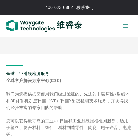
跳
400-023-6882
联系我们
至
内
容
全球工业射线检测服务
全球客户解决方案中心(CSC)
我们为您提供按需使用我们经过验证的、先进的非破坏性X射线2D
和3D计算机断层扫描（CT）扫描X射线检测技术服务，并获得我
们经验丰富的专家团队的帮助。
您可以获得最可靠的工业CT扫描和工业射线照相检测服务，适用
于塑料、复合材料、铸件、增材制造零件、陶瓷、电子产品、电池
等。