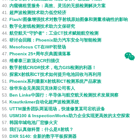
内窥镜租赁服务：高效、灵活的无损检测解决方案
超声波检测技术助力低空经济
Flash!图像增强技术对数字射线原始图像和测量准确性的影响
数字化射线检测技术助力文保研究
航空航天“守护者”：工业CT技术赋能航空检测
研讨会回顾：Phoenix助力汽车安全与智能检测
Mesofocus CT在iWP初登场
Phoenix 25+周年庆典圆满落幕
维睿泰三款顶尖CR扫描仪
数字射线CR/DR技术，电力GIS检测的利器！
探索X射线和CT技术如何提升电池回收与再利用
Phoenix系列最新X射线和CT检测系统产品家族
徐华东会见美国贝克休斯公司客人
Ben Linke中国行：半导体与航空航天检测技术发展洞察
Krautkrämer自动化超声波检测系统
UTTM服务团队两返现场，快速修复某司宕机设备
USM100 & InspectionWorks助力企业实现更高效的太空探索
韩国华城电池厂悲惨火灾
我们认真做科普：什么是X射线？
DXR S140: 全新的数字平板探测器