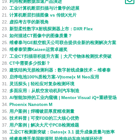
利用检测数据加速产品演进
工业计算机断层扫描与计量学的进展
计算机断层扫描图像 vs 传统X光片
虚拟考古学的新视角
新型柔性数字X射线探测器上市：DXR Flex
如何描述CT图像中的图像质量？
维睿泰与GE航空航天公司联合提供全新的检测解决方案
维睿泰荣膺Kaizen运营卓越奖
工业CT扫描容积提升方案｜大尺寸物体检测技术突破
CT中需要多少投影？
建筑结构无损检测利器：数字射线成像技术 – 维睿泰
启停电池100%质检方案-V|tome|x M Neo应用
灵活探头 | 轻松应对复杂检测环境
多面应用：从航空发动机到汽车制造
AI智能加持的工业内窥镜 | Mentor Visual iQ+重磅登场
Phoenix Nanotom M
用户案例 | 焊嘴镀层厚度精准测量
技术科普 | 可变FDD的三大核心优势
用户案例 | 解决大尺寸PCB检测难题
工业CT检测新突破：Datos|x 3.1 提升成像质量与效率
维睿泰携手美国能源部 助推电动车电池循环经济