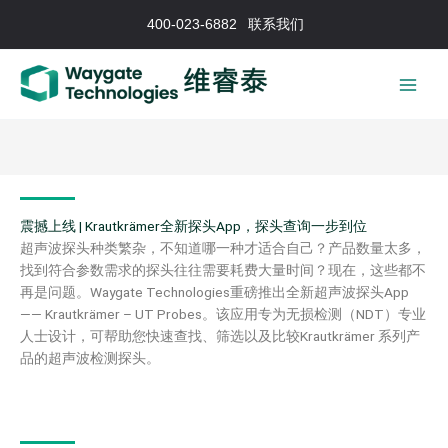
跳
400-023-6882
联系我们
至
内
容
震撼上线 | Krautkrämer全新探头App，探头查询一步到位
超声波探头种类繁杂，不知道哪一种才适合自己？产品数量太多，
找到符合参数需求的探头往往需要耗费大量时间？现在，这些都不
再是问题。Waygate Technologies重磅推出全新超声波探头App
—— Krautkrämer – UT Probes。该应用专为无损检测（NDT）专业
人士设计，可帮助您快速查找、筛选以及比较Krautkrämer 系列产
品的超声波检测探头。