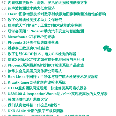
内窥镜租赁服务：高效、灵活的无损检测解决方案
超声波检测技术助力低空经济
Flash!图像增强技术对数字射线原始图像和测量准确性的影响
数字化射线检测技术助力文保研究
航空航天“守护者”：工业CT技术赋能航空检测
研讨会回顾：Phoenix助力汽车安全与智能检测
Mesofocus CT在iWP初登场
Phoenix 25+周年庆典圆满落幕
维睿泰三款顶尖CR扫描仪
数字射线CR/DR技术，电力GIS检测的利器！
探索X射线和CT技术如何提升电池回收与再利用
Phoenix系列最新X射线和CT检测系统产品家族
徐华东会见美国贝克休斯公司客人
Ben Linke中国行：半导体与航空航天检测技术发展洞察
Krautkrämer自动化超声波检测系统
UTTM服务团队两返现场，快速修复某司宕机设备
USM100 & InspectionWorks助力企业实现更高效的太空探索
韩国华城电池厂悲惨火灾
我们认真做科普：什么是X射线？
DXR S140: 全新的数字平板探测器