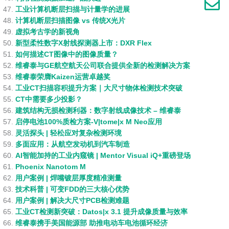
工业计算机断层扫描与计量学的进展
计算机断层扫描图像 vs 传统X光片
虚拟考古学的新视角
新型柔性数字X射线探测器上市：DXR Flex
如何描述CT图像中的图像质量？
维睿泰与GE航空航天公司联合提供全新的检测解决方案
维睿泰荣膺Kaizen运营卓越奖
工业CT扫描容积提升方案｜大尺寸物体检测技术突破
CT中需要多少投影？
建筑结构无损检测利器：数字射线成像技术 – 维睿泰
启停电池100%质检方案-V|tome|x M Neo应用
灵活探头 | 轻松应对复杂检测环境
多面应用：从航空发动机到汽车制造
AI智能加持的工业内窥镜 | Mentor Visual iQ+重磅登场
Phoenix Nanotom M
用户案例 | 焊嘴镀层厚度精准测量
技术科普 | 可变FDD的三大核心优势
用户案例 | 解决大尺寸PCB检测难题
工业CT检测新突破：Datos|x 3.1 提升成像质量与效率
维睿泰携手美国能源部 助推电动车电池循环经济