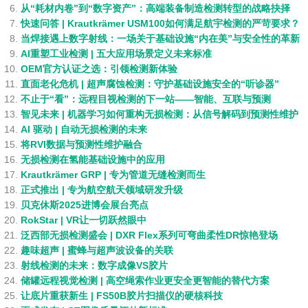
从“耗材内卷”到“数字资产”：高端装备制造检测转型的战略抉择
快速问答 | Krautkrämer USM100如何满足航宇检测的严苛要求？
当焊接遇上数字射线：一场关于基础设施“内在美”与安全性的革新
AI重塑工业检测 | 五大应用场景定义未来标准
OEM官方认证之选：引领检测新体验
直面老化危机 | 超声腐蚀检测：守护基础设施安全的“听诊器”
不止于“看”：远程目视检测的下一站——智能、互联与预测
智见未来 | 机器学习如何重构无损检测：从信号解码到预测性维护
AI 驱动 | 自动无损检测的未来
将RVI数据与预测性维护融合
无损检测在氢能基础设施中的应用
Krautkrämer GRP | 专为管道无缝检测而生
正式推出 | 专为航空航天领域研发升级
贝克休斯2025进博会展台亮点
RokStar | VR让一切跃然眼中
泛西部无损检测盛会 | DXR Flex系列可弯曲柔性DR惊艳登场
趣味超声 | 蜜蜂与超声波设备的关联
射线检测的未来：数字成像VS胶片
储罐远程视觉检测 | 高空绳索作业更安全更智能的替代方案
让底片重获新生 | FS50B胶片扫描仪的硬核科技