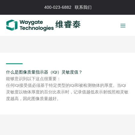
跳
400-023-6882
联系我们
至
内
容
什么是图像质量指示器（IQI）灵敏度值？
能够意识到以下这点很重要：
任何IQI接受值必须基于特定类型的IQI和被检测物体的厚度。当IQI
灵敏度以物体厚度的百分比表示时，记录值越低表示射线照相灵敏
度越高，因此图像质量越好。